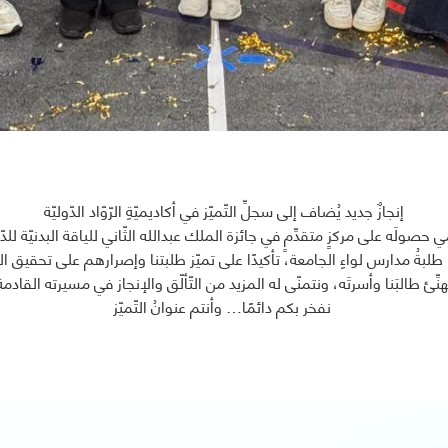
إنجازٌ جديد يُضاف إلى سجلِّ التّميّز في أكاديميّةِ الرّوّاد الدّوليّة
ه على مركزٍ متقدِّمٍ في جائزة الملك عبدالله الثّاني للياقة البدنيّة للدّورة العشرين للعام ا
لبةُ مدارس لواءِ الجامعة، تأكيدًا على تميّز طلبتنا وإصرارهم على تحقيق النّ
ُهنِّئ طالبَنا وأسرتَه، ونتمنّى له المزيد من التّألّق والإنجاز في مسيرته القادمة
نفخر بكم دائمًا… وأنتم عنوانُ التّميّز