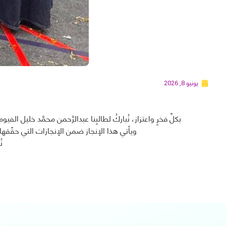
يونيو 8, 2026
بكلِّ فخرٍ واعتزاز، نُباركُ لطالبِنا عبدالرَّحمن محمَّد خليل الفيومي حصولَ
ويأتي هذا الإنجاز ضمن الإنجازات التي حقّقها ط
ن