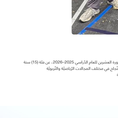
لدّراسي 2025–2026، عن فئة (15) سنة
جاح في مختلف المجالات الرّياضيّة والتّربويّة