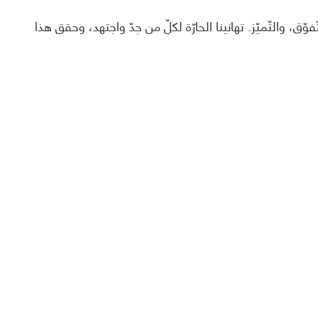
ة العامّة لعام 2025/2024 ، حيث تجسّدت معاني الإصرار، والتّفوّق، والتّميّز. تهانينا الحارّة لكلّ من جدّ واجتهد، وحقق هذا