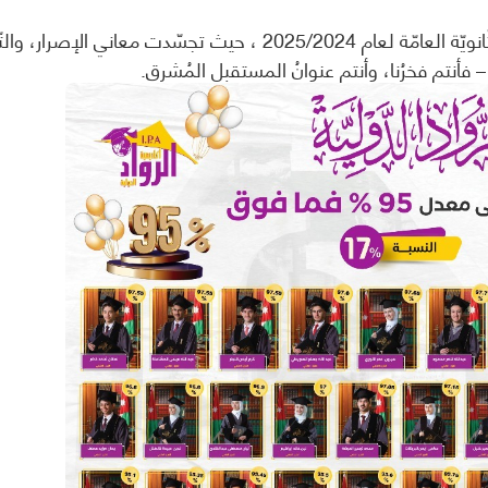
بكلّ فخر، تُعلنُ أكاديميّة الرّواد الدّوليّة عن نتائج طلبتها في الثّانويّ
 فأنتم فخرُنا، وأنتم عنوانُ المستقبلِ المُشرق.