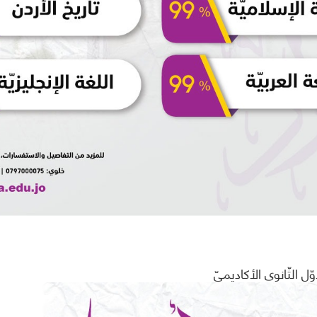
وّل الثّانوي الأكاديميّ