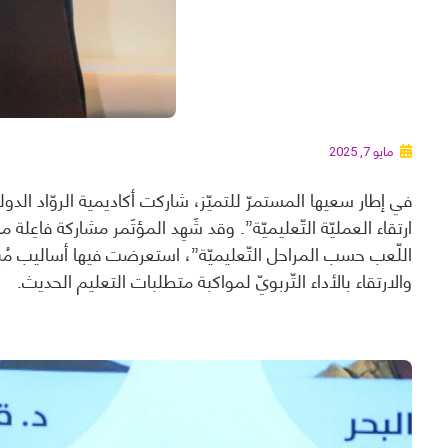
مايو 7, 2025
في إطار سعيها المستمرّ للتميّز، شاركت أكاديمية الروّاد الدول
ارتقاء العمليّة التّعليميّة”. وقد شَهِد المؤتَمر مشاركة فاعِلة 
اللّعب حسب المراحل التّعليميّة”، استعرضت فيها أساليب مُبتك
والارتقاء بالأداء التّربويّ لمواكبة متطلبات التعليم الحديث.