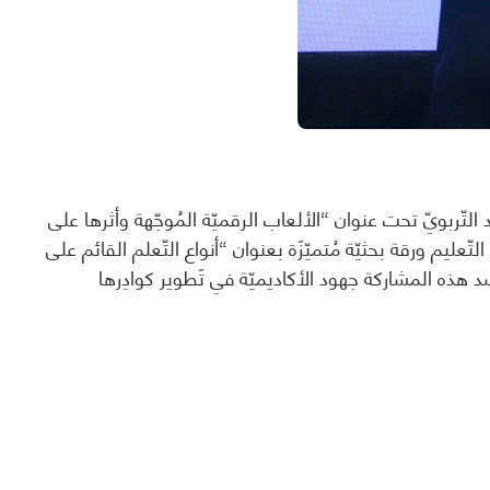
التّربويّ تحت عنوان “الألعاب الرقميّة المُوجّهة وأثرها على
تّعليم ورقة بحثيّة مُتميّزَة بعنوان “أنواع التّعلم القائم على
 هذه المشاركة جهود الأكاديميّة في تَطوير كوادِرها