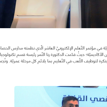
يّة في مؤتمر التّعلم الإلكترونيّ العاشر الّذي نظمته مدارس الحصاد 
من الأكاديميّة؛ حيثُ قدّمت الدكتورة رنا النّمر رئيسة قسم تكنولوجيا ال
رة لتوظيف اللّعب في التّعليم بما يلائم كل مرحلة عمريّة. وتُجسد