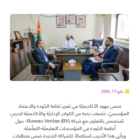
مايو 17, 2026
ضمن جهود الأكاديميّة في تَعزيز ثقافة الجّودة والاعتماد
المؤسسيّ، خَضعَت نخبة من الكوادر الإداريّة والأكاديميّة لتدريبٍ
مُتخصص بالتعاون مع شركة Bureau Veritas (BV)؛ حول
أنظمة الجّودة في المؤسسات التعليميّة-التعلّميّة.
ويأتي هذا التّدريب استكمالًا للشراكة الجَديدة ضمن متطلبات