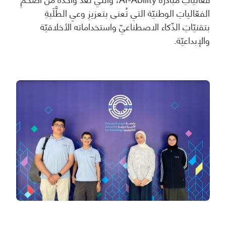
الفعّالياتِ الوطنيّة التي تُعنى بتعزيزِ وعيِ الطَّلَبةِ
بتقنيّاتِ الذّكاء الاصطناعيّ واستخداماته الأخلاقيّة
والإبداعيّة.