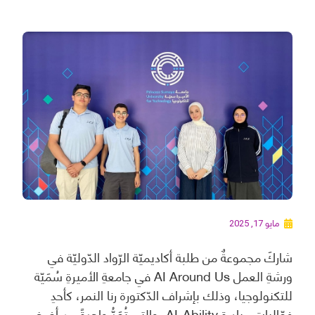
مايو 17, 2025
شاركَ مجموعةٌ من طلبة أكاديميّة الرّواد الدّوليّة في
ورشةِ العمل AI Around Us في جامعةِ الأميرةِ سُمَيّة
للتكنولوجيا، وذلك بإشراف الدّكتورة رنا النمر، كأحدِ
فعّالياتِ مبادرة AI-Ability، والتي تُعَدُّ واحدةً من أضخمِ