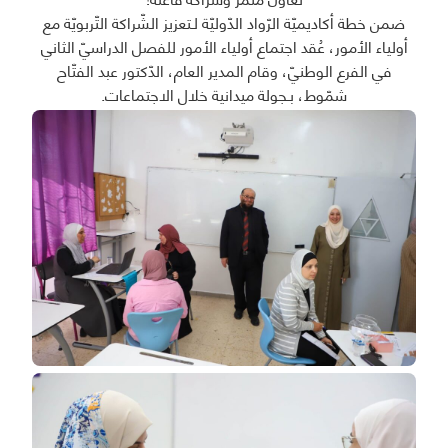
ضمن خطة أكاديميّة الرّواد الدّوليّة لـتعزيز الشّراكة التّربويّة مع
أولياء الأمور، عُقد اجتماع أولياء الأمور للفصل الدراسيّ الثاني
في الفرع الوطنيّ، وقام المدير العام، الدّكتور عبد الفتّاح
شمّوط، بـجولة ميدانية خلال الاجتماعات.